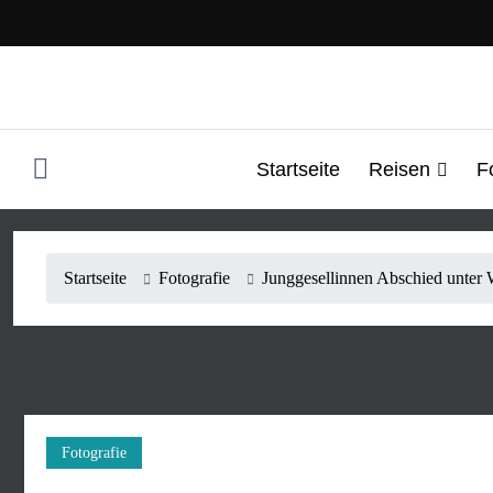
Zum
Inhalt
springen
Startseite
Reisen
F
Startseite
Fotografie
Junggesellinnen Abschied unter 
Fotografie