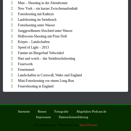
Mini – Shooting in der Abendsonne
New York – ein kurzer Zwischenaufenthalt
Fotoshooting mit Kathryn
Laufshooting im Steinbruch
Fotoshooting unter Wasser
Junggesellinnen Abschied unter Wasser
Helloween-Shooting mit Pixie Doll
Körper – Landschaften
Speed of Light – 2013
Fantine im Bürgerbad Vohwinkel
Hart und weich – das Steinbruchshooting
Feuerwerk
Feuertunnel
Landschaften in Cornwall, Wales und England
Mini-Fotoshooting vor einem Long-Run
Feuershooting in England
Startseite
Reisen
Fotografie
Abgefahrn-Podcast.de
Impressum
Datenschutzerklärung
(C) Jandrea.com | Präsentiert von
SpiceThemes